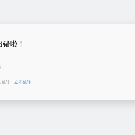
出错啦！
在
动跳转
立即跳转