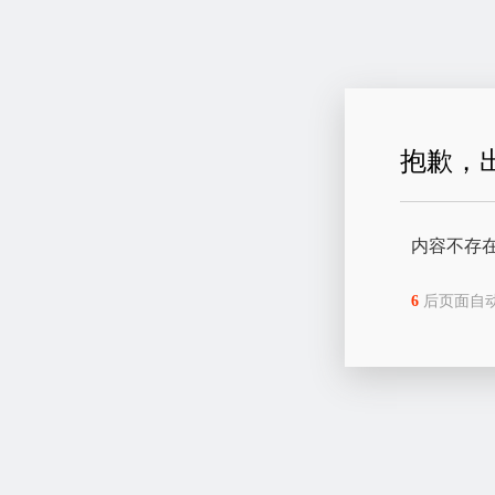
抱歉，
内容不存
6
后页面自