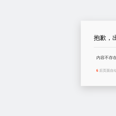
抱歉，
内容不存
6
后页面自