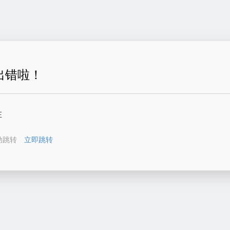
出错啦！
在
动跳转
立即跳转