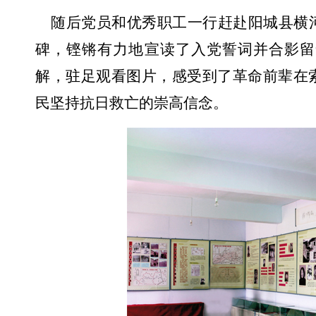
随后
党员和
优秀职工
一行赶赴阳城县横
碑，铿锵有力地宣读了入党誓词并合影留
解，驻足观看图片，感受到了革命前辈在
民坚持抗日救亡的崇高信念
。