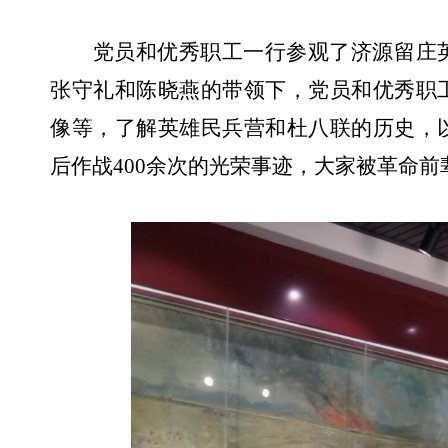
党员和
优秀职工
一行参观了济源留庄
张守礼和陈晓燕的带领下，
党员和优秀职
像等，了解
英雄民兵营和杜八联的历史，
后作战
400
余次的光荣事迹，大家被革命前