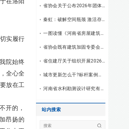
由于在洛阳
省协会关于公布2026年团体标准（设计）立项和复审结果的通知
秦虹：破解空间瓶颈 激活存量潜能
一图读懂《河南省房屋建筑安全使用指南（试行）》
切实履行
省协会既有建筑加固专委会召开2026年二季度主任会议
省住建厅关于组织开展2026年度勘察设计行业“双随机、一公开”检查的通知
我院始终
营，全心全
城市更新怎么干?标杆案例拆解与建筑企业破局之路
需要放在工
河南省水利勘测设计研究有限公司开展2026年度“夏送清凉”慰问活动
不开的，
站内搜索
加昂扬的