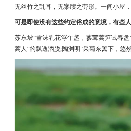
无丝竹之乱耳，无案牍之劳形。一间小屋
可是即使没有这些约定俗成的意境，有些
苏东坡“雪沫乳花浮午盏，蓼茸蒿笋试春盘
蒿人”的飘逸洒脱;陶渊明“采菊东篱下，悠