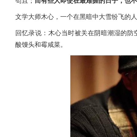
苟且；
而有些人即使在最难捱的日子，也
文学大师木心，一个在黑暗中大雪纷飞的
回忆录说：木心当时被关在阴暗潮湿的防
酸馒头和霉咸菜。