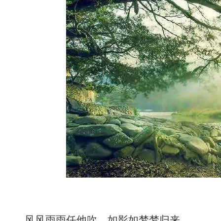
风风雨雨任他吹，如影如梦梦归来。