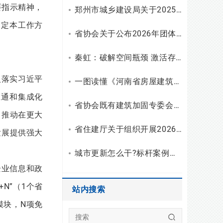
要指示精神，
郑州市城乡建设局关于2025年工程勘察设计统计调查有关情况的通报
制定本工作方
省协会关于公布2026年团体标准（设计）立项和复审结果的通知
秦虹：破解空间瓶颈 激活存量潜能
入落实习近平
一图读懂《河南省房屋建筑安全使用指南（试行）》
互通和集成化
省协会既有建筑加固专委会召开2026年二季度主任会议
，推动在更大
省住建厅关于组织开展2026年度勘察设计行业“双随机、一公开”检查的通知
发展提供强大
城市更新怎么干?标杆案例拆解与建筑企业破局之路
企业信息和政
N”（1个省
站内搜索
模块，N项免