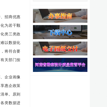
持、招商优惠
据化为若干颗
据化类三类政
时难以数据化
制，将符合要
省有关部门按
库、企业画像
即享惠企政策
求清单。原则
将各类数据进