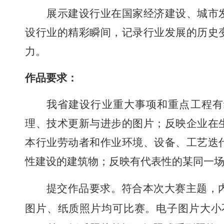
展示建设行业在国家经济建设、城市
设行业的精彩瞬间，记录行业发展的历史
力。
作品要求：
我省
建设行业
重大
事项
和重点
工程有
理、技术更新与进步
的图片
；
反映
企业
在
本行业劳动者和作业环境、设备、工艺迭
性建设的建筑物；反映有代表性的某同一
提交作品
要求
。
符合
本次大赛
主题，
图片
、
纸质照片
均可比赛。
电子图片
大小