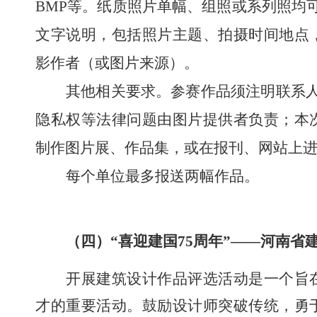
BMP等。纸质照片单幅
、
组照或系列照
均
文字说明，包括照片主题、拍摄时间地点
影作者（
或图片来源
）。
其他相关要求。参赛作品
须注明联系
隐私权等法律问题由
图片
提供者负责
；
本
制作图片
展
、
作品集，或在报刊、网站上
每个单位最多报送两幅作品。
（四）
“喜迎建国75周年”
——
河南省
开展建筑设计作品评选活动是一个旨
才的重要活动。鼓励设计师突破传统，勇