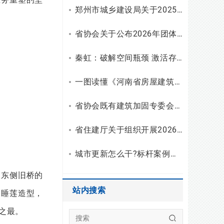
郑州市城乡建设局关于2025年工程勘察设计统计调查有关情况的通报
省协会关于公布2026年团体标准（设计）立项和复审结果的通知
秦虹：破解空间瓶颈 激活存量潜能
一图读懂《河南省房屋建筑安全使用指南（试行）》
省协会既有建筑加固专委会召开2026年二季度主任会议
省住建厅关于组织开展2026年度勘察设计行业“双随机、一公开”检查的通知
城市更新怎么干?标杆案例拆解与建筑企业破局之路
及东侧旧桥的
站内搜索
为睡莲造型，
之最。