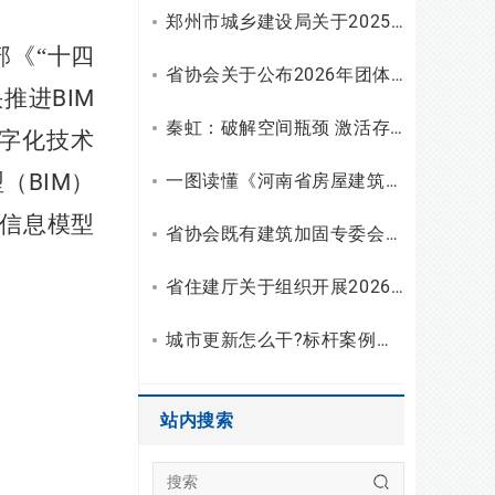
郑州市城乡建设局关于2025年工程勘察设计统计调查有关情况的通报
《“十四
省协会关于公布2026年团体标准（设计）立项和复审结果的通知
快推进
BIM
秦虹：破解空间瓶颈 激活存量潜能
字化技术
型（
BIM
）
一图读懂《河南省房屋建筑安全使用指南（试行）》
信息模型
省协会既有建筑加固专委会召开2026年二季度主任会议
省住建厅关于组织开展2026年度勘察设计行业“双随机、一公开”检查的通知
城市更新怎么干?标杆案例拆解与建筑企业破局之路
站内搜索