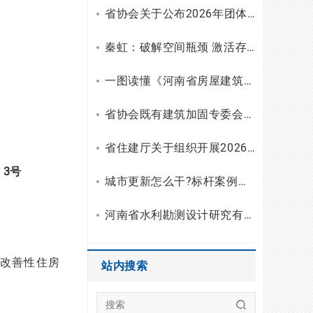
省协会关于公布2026年团体标准（设计）立项和复审结果的通知
秦虹：破解空间瓶颈 激活存量潜能
一图读懂《河南省房屋建筑安全使用指南（试行）》
省协会既有建筑加固专委会召开2026年二季度主任会议
省住建厅关于组织开展2026年度勘察设计行业“双随机、一公开”检查的通知
〕3号
城市更新怎么干?标杆案例拆解与建筑企业破局之路
河南省水利勘测设计研究有限公司开展2026年度“夏送清凉”慰问活动
改善性住房
站内搜索