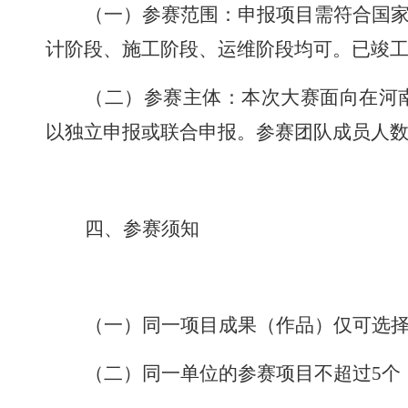
（一）
参赛范围：申报项目需符合国
计阶段、施工阶段、运维阶段均可。已竣
（二）
参赛主体：本次大赛面向在河
以独立申报或联合申报。参赛团队成员人
四、参赛须知
（一）
同一项目成果
（
作品
）
仅可选
（
二
）同一单位的参赛项目不超过
5
个