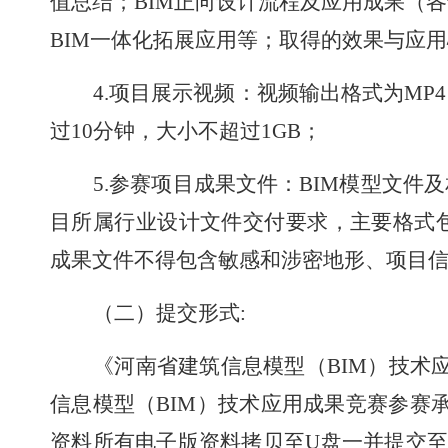
值总结；
BIM
正向设计流程及应用成果（各
BIM
一体化拓展应用等；取得的效果与应用
4.
项目展示视频：视频输出格式为
MP4
过
10
分钟，大小不超过
1GB
；
5.
参赛项目成果文件：
BIM
模型文件及
目所属行业设计文件交付要求，主要格式
成果文件不得包含敏感和涉密地形、项目
（二）提交形式
:
《河南省建筑信息模型（
BIM
）技术
信息模型（
BIM
）技术应用成果竞赛参赛
资料所有电子版资料拷贝至
U
盘一并提交