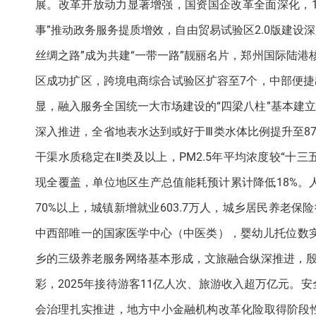
展。改革开放动力显著增强，国资国企改革全面深化，1
事”推动政务服务提质增效，自由贸易试验区2.0版建设
丝绸之路”成为共建“一带一路”靓丽名片，郑州国际陆港
区成功扩区，跨境电商综合试验区扩容至7个，中部便捷
显，融入服务全国统一大市场建设的“四梁八柱”基本建
深入推进，全省地表水达到或好于Ⅲ类水体比例提升至87
干渠水质稳定在Ⅱ类及以上，PM2.5年平均浓度较“十三
现全覆盖，单位地区生产总值能耗预计累计降低18%
70%以上，城镇新增就业603.7万人，城乡居民养老
中西部唯一的国家医学中心（中医类），婴幼儿托位数实
乡的三级养老服务网络基本形成，文旅融合纵深推进，殷
彩，2025年接待游客11亿人次、旅游收入超万亿元
会治理扎实推进，地方中小金融机构改革化险取得阶段