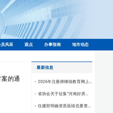
会员风采
观点
办事指南
地市动态
最新信息
方案的通
2026年注册师继续教育网上学习操作流程
省协会关于征集“河南好房子”优秀设计案例的通知
住建部明确资质延续也要查注册人员近两年申报轨迹