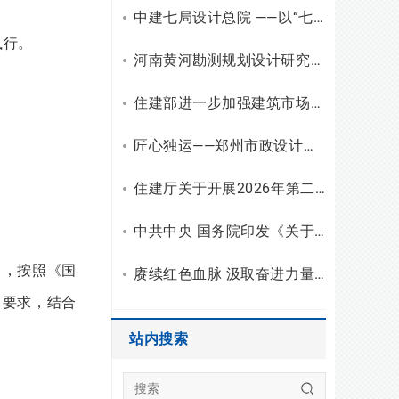
中建七局设计总院 ——以“七个一”红色教育厚植底蕴，凝聚高质量发展奋进力量
执行。
河南黄河勘测规划设计研究院有限公司招聘公告
住建部进一步加强建筑市场监管，持续优化建筑市场环境
匠心独运——郑州市政设计院典型案例系列之桥隧设计
住建厅关于开展2026年第二批河南省住房城乡建设科学技术计划项目结项验收工作的通知
中共中央 国务院印发《关于加强新时代社会工作的意见》
力，按照《国
赓续红色血脉 汲取奋进力量——郑州大学综合设计院党支部联合公司人才流动总支赴豫南开展红色教育主题党日活动
）要求，结合
站内搜索