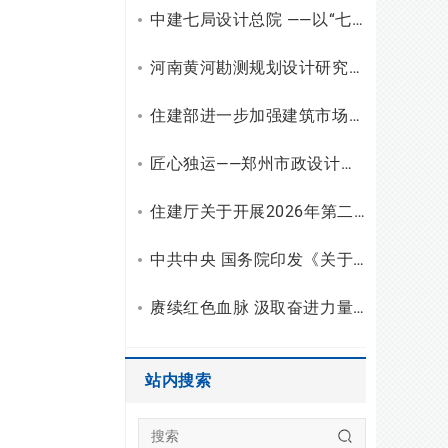
中建七局设计总院 ——以“七个一”红色教育厚植底蕴，凝聚高质量发展奋进力量
河南黄河勘测规划设计研究院有限公司招聘公告
住建部进一步加强建筑市场监管，持续优化建筑市场环境
匠心独运——郑州市政设计院典型案例系列之桥隧设计
住建厅关于开展2026年第二批河南省住房城乡建设科学技术计划项目结项验收工作的通知
中共中央 国务院印发《关于加强新时代社会工作的意见》
赓续红色血脉 汲取奋进力量——郑州大学综合设计院党支部联合公司人才流动总支赴豫南开展红色教育主题党日活动
站内搜索