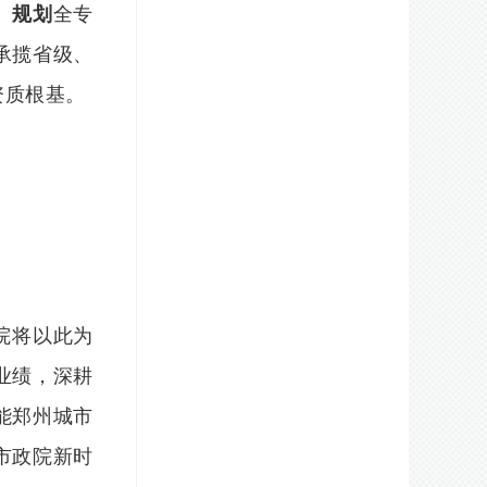
、规划
全专
承揽省级、
资质根基。
院将以此为
业绩，深耕
能郑州城市
市政院新时