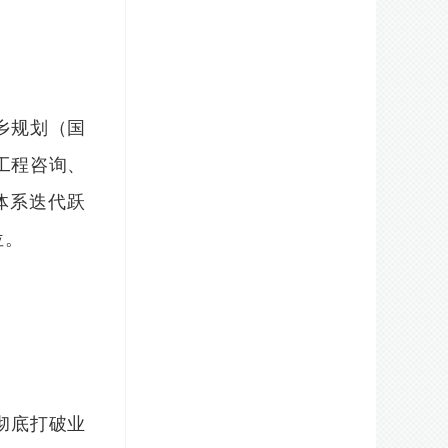
乡规划（国
工程咨询、
体系迭代跃
位。
彻底打破业