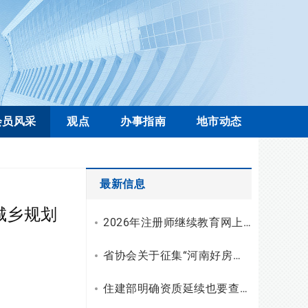
会员风采
观点
办事指南
地市动态
最新信息
城乡规划
2026年注册师继续教育网上学习操作流程
省协会关于征集“河南好房子”优秀设计案例的通知
住建部明确资质延续也要查注册人员近两年申报轨迹