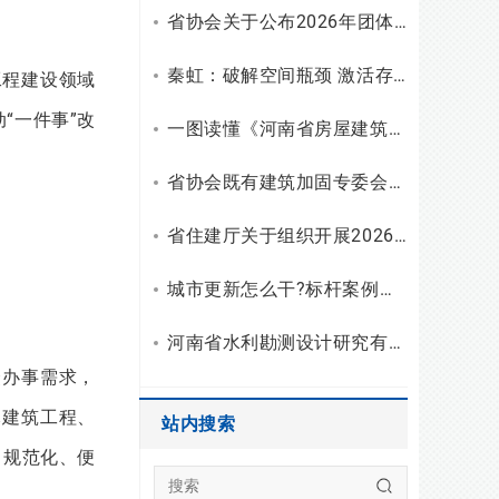
省协会关于公布2026年团体标准（设计）立项和复审结果的通知
秦虹：破解空间瓶颈 激活存量潜能
工程建设领域
“一件事”改
一图读懂《河南省房屋建筑安全使用指南（试行）》
省协会既有建筑加固专委会召开2026年二季度主任会议
省住建厅关于组织开展2026年度勘察设计行业“双随机、一公开”检查的通知
城市更新怎么干?标杆案例拆解与建筑企业破局之路
河南省水利勘测设计研究有限公司开展2026年度“夏送清凉”慰问活动
众办事需求，
木建筑工程、
站内搜索
、规范化、便