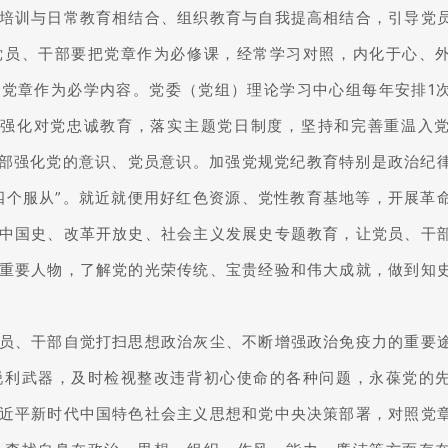
培训与日常教育相结合、组织教育与自我提高相结合，引导党
党员、干部要把党章作为必修课，经常学习对照，内化于心、
党章作为必学内容。党委（党组）理论学习中心组每年安排1
。强化对党忠诚教育，落实主题党日制度，坚持和完善重温入
干部强化党的意识、党员意识。加强党规党纪教育特别是政治纪
四个服从”。就近就便用好红色资源、党性教育基地等，开展革
中国史、改革开放史、社会主义发展史专题教育，让党员、干
重要人物，了解党的光荣传统、宝贵经验和伟大成就，做到知
员、干部自觉打扫思想政治灰尘、不断增强政治免疫力的重要
锐利武器，及时检视整改违背初心使命的各种问题，永葆党的
近平新时代中国特色社会主义思想和党中央决策部署，对照党