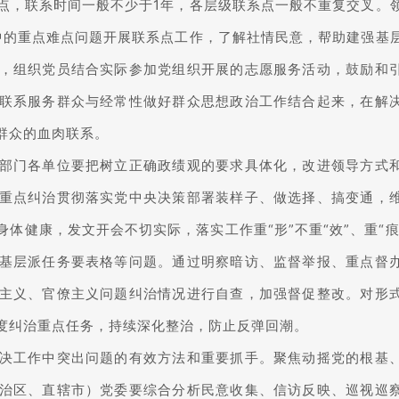
点，联系时间一般不少于1年，各层级联系点一般不重复交叉。
中的重点难点问题开展联系点工作，了解社情民意，帮助建强基
，组织党员结合实际参加党组织开展的志愿服务活动，鼓励和
联系服务群众与经常性做好群众思想政治工作结合起来，在解
群众的血肉联系。
部门各单位要把树立正确政绩观的要求具体化，改进领导方式
重点纠治贯彻落实党中央决策部署装样子、做选择、搞变通，
体健康，发文开会不切实际，落实工作重“形”不重“效”、重“痕”
基层派任务要表格等问题。通过明察暗访、监督举报、重点督
主义、官僚主义问题纠治情况进行自查，加强督促整改。对形
度纠治重点任务，持续深化整治，防止反弹回潮。
决工作中突出问题的有效方法和重要抓手。聚焦动摇党的根基
治区、直辖市）党委要综合分析民意收集、信访反映、巡视巡