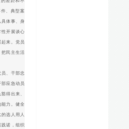
在的差距和不
事件、典型案
从具体事、身
常性开展谈心
展起来。党员
。把民主生活
党员、干部忠
干部应急动员
头豁得出来、
的能力。健全
汰的选人用人
诺践诺，组织