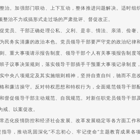
整治。加强部门联动、上下互动，整体推进问题解决。适时组
项整治不力或搞形式走过场的严肃批评、督促改正。
促党员、干部正确处理公私、义利、是非、情法、亲清、俭奢
为民务实清廉的政治本色。党员领导干部要严守党的政治纪律
则、重大事项请示报告制度、领导干部个人有关事项报告制度
班子议事决策规则，落实领导干部插手干预重大事项记录制度
实中央八项规定及其实施细则精神，坚持自查自纠，驰而不息
格和廉洁操守。反对特权思想和特权行为，全面规范领导干部
和督促领导干部主动规范、自我规范。对新任职党员领导干部
为戒、以案促改。
常态化疫情防控和经济社会发展、改革发展稳定等各方面工作
指导，推动巩固深化“不忘初心、牢记使命”主题教育成果各