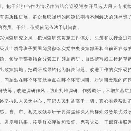
用。把干部担当作为情况作为结合巡视巡察开展选人用人专项
有实质性进展、群众反映强烈的问题长期得不到解决的领导班
”的党员、干部，依规依纪依法予以问责。
兴调查研究之风，把调查研究贯穿工作谋划、决策和执行全过
级以上领导班子要围绕贯彻落实党中央决策部署和当前正在做
题。领导干部要结合分管工作领题调研，自己撰写或主持起草
出政策措施，把调研成果转化为解决问题、改进工作的实招硬
，问题出在哪个环节就重点在哪个环节调研。对调研发现的问
研统筹，改进调研作风，防止扎堆调研、作秀调研，不增加基层
终坚持以人民为中心，牢记人民利益高于一切，真心实意帮助
感。省、市、县党政领导班子要聚焦解决人民群众最急最忧最
、进度和结果，接受群众评价和监督。完善党员、干部直接联