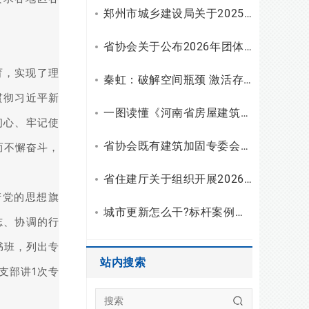
郑州市城乡建设局关于2025年工程勘察设计统计调查有关情况的通报
省协会关于公布2026年团体标准（设计）立项和复审结果的通知
育，实现了理
秦虹：破解空间瓶颈 激活存量潜能
贯彻习近平新
一图读懂《河南省房屋建筑安全使用指南（试行）》
初心、牢记使
省协会既有建筑加固专委会召开2026年二季度主任会议
而不懈奋斗，
省住建厅关于组织开展2026年度勘察设计行业“双随机、一公开”检查的通知
产党的思想旗
城市更新怎么干?标杆案例拆解与建筑企业破局之路
志、协调的行
书班，列出专
站内搜索
支部讲1次专