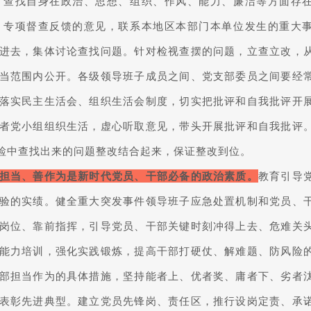
，查找自身在政治、思想、组织、作风、能力、廉洁等方面存
、专项督查反馈的意见，联系本地区本部门本单位发生的重大
进去，集体讨论查找问题。针对检视查摆的问题，立查立改，
当范围内公开。各级领导班子成员之间、党支部委员之间要经
落实民主生活会、组织生活会制度，切实把批评和自我批评开
者党小组组织生活，虚心听取意见，带头开展批评和自我批评
检中查找出来的问题整改结合起来，保证整改到位。
担当、善作为是新时代党员、干部必备的政治素质。
教育引导
验的实绩。健全重大突发事件领导班子应急处置机制和党员、
岗位、靠前指挥，引导党员、干部关键时刻冲得上去、危难关
能力培训，强化实践锻炼，提高干部打硬仗、解难题、防风险
部担当作为的具体措施，坚持能者上、优者奖、庸者下、劣者
表彰先进典型。建立党员先锋岗、责任区，推行设岗定责、承