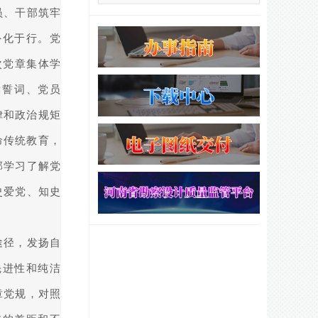
员、干部筑牢
外化于行。党
次党章集体学
党誓词、党员
律和政治规矩
命传统教育，
部学习了解党
史爱党、知史
途径，发扬自
先进性和纯洁
章党规，对照