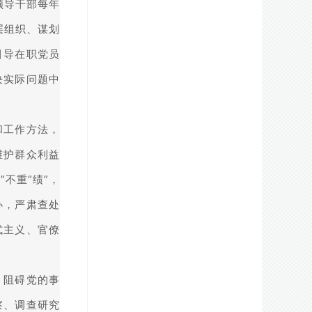
领导干部每年
层组织、谋划
引导在职党员
决实际问题中
和工作方法，
维护群众利益
不重“绩”，
办，严肃查处
式主义、官僚
、阻碍党的事
察、调查研究