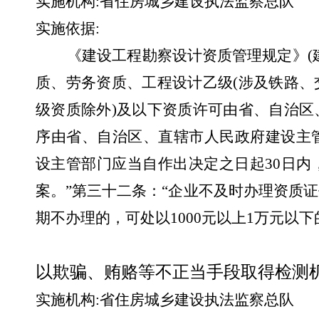
实施机构
:
省住房城乡建设执法监察总队
实施依据
:
《建设工程勘察设计资质管理规定》
(
质、劳务资质、工程设计乙级
(
涉及铁路、
级资质除外
)
及以下资质许可由省、自治区
序由省、自治区、直辖市人民政府建设主
设主管部门应当自作出决定之日起
30
日内
案。”第三十二条：“企业不及时办理资质
期不办理的，可处以
1000
元以上
1
万元以下
以欺骗、贿赂等不正当手段取得检测
实施机构
:
省住房城乡建设执法监察总队