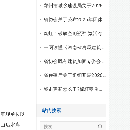
郑州市城乡建设局关于2025年工程勘察设计统计调查有关情况的通报
省协会关于公布2026年团体标准（设计）立项和复审结果的通知
秦虹：破解空间瓶颈 激活存量潜能
一图读懂《河南省房屋建筑安全使用指南（试行）》
省协会既有建筑加固专委会召开2026年二季度主任会议
省住建厅关于组织开展2026年度勘察设计行业“双随机、一公开”检查的通知
城市更新怎么干?标杆案例拆解与建筑企业破局之路
站内搜索
入职现单位以
出山店水库、