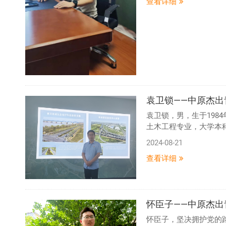
查看详细
袁卫锁——中原杰出
袁卫锁，男，生于1984
土木工程专业，大学本科
2024-08-21
查看详细
怀臣子——中原杰出
怀臣子，坚决拥护党的