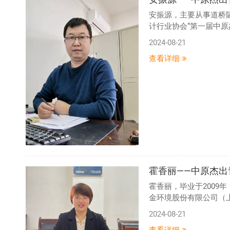
安振源，主要从事道桥隧
计行业协会“第一届中原
2024-08-21
查看详细
霍香丽——中原杰出
霍香丽，毕业于2009
金环境股份有限公司（
2024-08-21