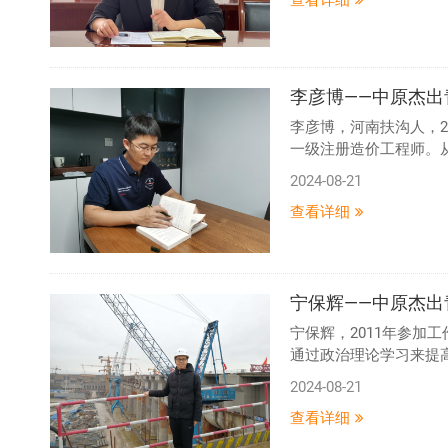
查看详细
李彦博——中原杰出
李彦博，河南扶沟人，2
一级注册造价工程师。
2024-08-21
查看详细
宁保辉——中原杰出
宁保辉，2011年参加
通过政治理论学习来提
2024-08-21
查看详细