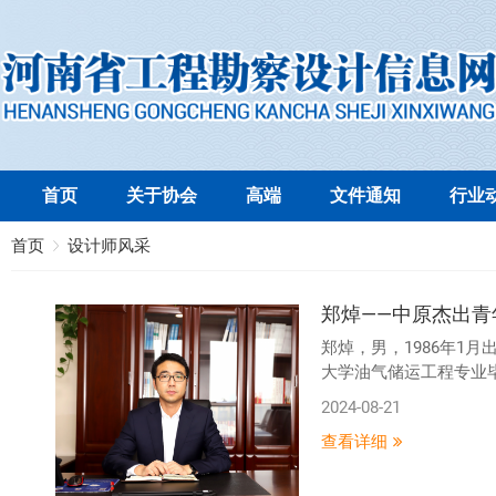
首页
关于协会
高端
文件通知
行业
首页
设计师风采
郑焯——中原杰出青
郑焯，男，1986年1月
大学油气储运工程专业
2024-08-21
查看详细