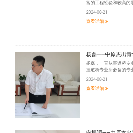
富的工程经验和较高的
2024-08-21
查看详细
杨磊——中原杰出青
杨磊，一直从事道桥专
握道桥专业所必备的专
2024-08-21
查看详细
安振源——中原杰出