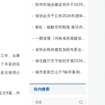
郑州市城乡建设局关于2025年工程勘察设计统计调查有关情况的通报
省协会关于公布2026年团体标准（设计）立项和复审结果的通知
秦虹：破解空间瓶颈 激活存量潜能
一图读懂《河南省房屋建筑安全使用指南（试行）》
省协会既有建筑加固专委会召开2026年二季度主任会议
司工作。从事
省住建厅关于组织开展2026年度勘察设计行业“双随机、一公开”检查的通知
累了丰富的实
城市更新怎么干?标杆案例拆解与建筑企业破局之路
曾多次获得公
站内搜索
论文9篇，作